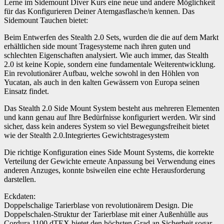
Lerne im Sidemount Diver Kurs eine neue und andere Möglichkeit
für das Konfigurieren Deiner Atemgasflasche/n kennen. Das
Sidemount Tauchen bietet:
Beim Entwerfen des Stealth 2.0 Sets, wurden die die auf dem Markt
erhältlichen side mount Tragesysteme nach ihren guten und
schlechten Eigenschaften analysiert. Wie auch immer, das Stealth
2.0 ist keine Kopie, sondern eine fundamentale Weiterentwicklung.
Ein revolutionärer Aufbau, welche sowohl in den Höhlen von
Yucatan, als auch in den kalten Gewässern von Europa seinen
Einsatz findet.
Das Stealth 2.0 Side Mount System besteht aus mehreren Elementen
und kann genau auf Ihre Bedürfnisse konfiguriert werden. Wir sind
sicher, dass kein anderes System so viel Bewegungsfreiheit bietet
wie der Stealth 2.0.Integriertes Gewichtstragesystem
Die richtige Konfiguration eines Side Mount Systems, die korrekte
Verteilung der Gewichte erneute Anpassung bei Verwendung eines
anderen Anzuges, konnte bsiweilen eine echte Herausforderung
darstellen.
Eckdaten:
Doppelschalige Tarierblase von revolutionärem Design. Die
Doppelschalen-Struktur der Tarierblase mit einer Außenhülle aus
Cordura 1100 dTEX bietet den höchsten Grad an Sicherheit sogar