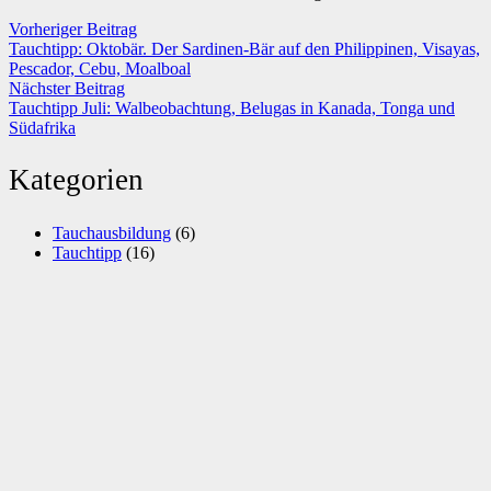
Vorheriger Beitrag
Tauchtipp: Oktobär. Der Sardinen-Bär auf den Philippinen, Visayas,
Pescador, Cebu, Moalboal
Nächster Beitrag
Tauchtipp Juli: Walbeobachtung, Belugas in Kanada, Tonga und
Südafrika
Kategorien
Tauchausbildung
(6)
Tauchtipp
(16)