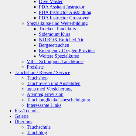
Dive Master
PDA Assitant Instructor
PDA Instructor Ausbildung
PDA Instructor Crossover
Spezialkurse und Weiterbildung
Trocken Tauchkurs
Sidemount Kurs
NITROX Enriched Air
Bergseetauchen
Emergency Oxygen Provider
Weitere Spezialkurse
VIP – Schnupper-Tauchkurse
Preisliste
Tauchshop / Reisen / Service
Tauchshop
Tauchreisen und Ausfahrten
aqua med Versicherung
Atemreglerrevision
Tauchtauglichkeitsbescheinigung
Interessante Links
Kfz-Technik
Galerie
Über uns
Tauchschule
Tauchblog