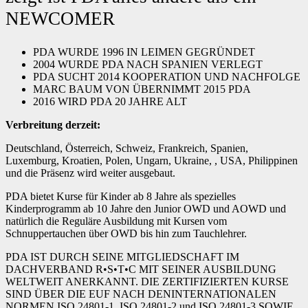
NEWCOMER
PDA WURDE 1996 IN LEIMEN GEGRÜNDET
2004 WURDE PDA NACH SPANIEN VERLEGT
PDA SUCHT 2014 KOOPERATION UND NACHFOLGE
MARC BAUM VON ÜBERNIMMT 2015 PDA
2016 WIRD PDA 20 JAHRE ALT
Verbreitung derzeit:
Deutschland, Österreich, Schweiz, Frankreich, Spanien,
Luxemburg, Kroatien, Polen, Ungarn, Ukraine, , USA, Philippinen
und die Präsenz wird weiter ausgebaut.
PDA bietet Kurse für Kinder ab 8 Jahre als spezielles
Kinderprogramm ab 10 Jahre den Junior OWD und AOWD und
natürlich die Reguläre Ausbildung mit Kursen vom
Schnuppertauchen über OWD bis hin zum Tauchlehrer.
PDA IST DURCH SEINE MITGLIEDSCHAFT IM
DACHVERBAND R•S•T•C MIT SEINER AUSBILDUNG
WELTWEIT ANERKANNT. DIE ZERTIFIZIERTEN KURSE
SIND ÜBER DIE EUF NACH DENINTERNATIONALEN
NORMEN ISO 24801-1, ISO 24801-2 und ISO 24801-3 SOWIE