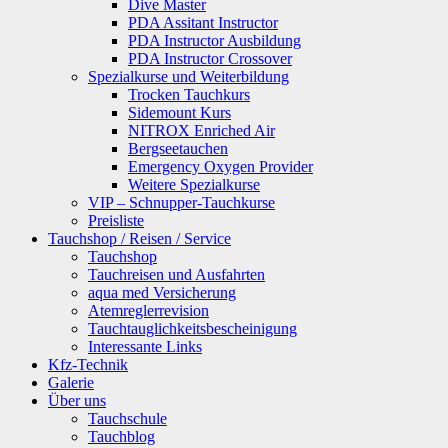
Dive Master
PDA Assitant Instructor
PDA Instructor Ausbildung
PDA Instructor Crossover
Spezialkurse und Weiterbildung
Trocken Tauchkurs
Sidemount Kurs
NITROX Enriched Air
Bergseetauchen
Emergency Oxygen Provider
Weitere Spezialkurse
VIP – Schnupper-Tauchkurse
Preisliste
Tauchshop / Reisen / Service
Tauchshop
Tauchreisen und Ausfahrten
aqua med Versicherung
Atemreglerrevision
Tauchtauglichkeitsbescheinigung
Interessante Links
Kfz-Technik
Galerie
Über uns
Tauchschule
Tauchblog